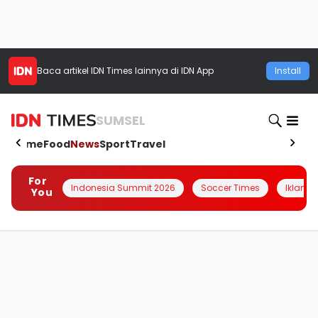
Baca artikel
IDN Times
lainnya di IDN App
Install
SUMSEL
Home
Food
News
Sport
Travel
For
Indonesia Summit 2026
Soccer Times
Iklanin 
You