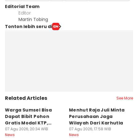
Editorial Team
Editor
Martin Tobing
Tonton lebih seru di
Related Articles
See More
Warga Sumsel Bisa
Menhut Raja Juli Minta
M
Dapat Bibit Pohon
Perusahaan Jaga
T
Gratis Modal KTP,
Wilayah Dari Karhutla
K
Menhut Beberkan
07 Agu 2026, 20:34 WIB
07 Agu 2026, 17:58 WIB
07
News
News
Ne
Caranya