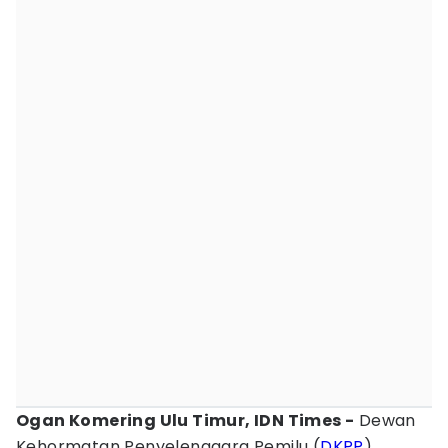
Ogan Komering Ulu Timur, IDN Times -
‎ Dewan
Kehormatan Penyelenggara Pemilu (
DKPP
)