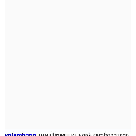
Palembang
, IDN Times
- PT Bank Pembangunan