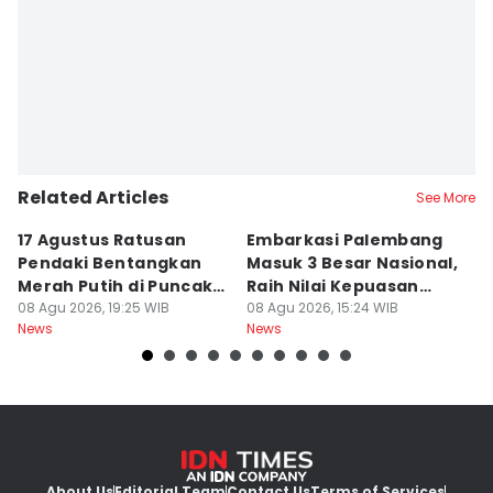
Related Articles
See More
17 Agustus Ratusan
Embarkasi Palembang
K
Pendaki Bentangkan
Masuk 3 Besar Nasional,
B
Merah Putih di Puncak
Raih Nilai Kepuasan
M
Dempo
08 Agu 2026, 19:25 WIB
86,65
08 Agu 2026, 15:24 WIB
08
News
News
Ne
About Us
Editorial Team
Contact Us
Terms of Services