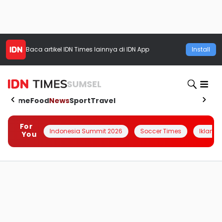
Baca artikel
IDN Times
lainnya di IDN App
Install
SUMSEL
Home
Food
News
Sport
Travel
For
Indonesia Summit 2026
Soccer Times
Iklanin 
You