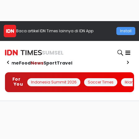
Baca artikel
IDN Times
lainnya di IDN App
Install
SUMSEL
Home
Food
News
Sport
Travel
For
Indonesia Summit 2026
Soccer Times
Iklanin 
You