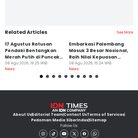
Related Articles
See More
17 Agustus Ratusan
Embarkasi Palembang
K
Pendaki Bentangkan
Masuk 3 Besar Nasional,
B
Merah Putih di Puncak
Raih Nilai Kepuasan
M
Dempo
08 Agu 2026, 19:25 WIB
86,65
08 Agu 2026, 15:24 WIB
08
News
News
Ne
About Us
Editorial Team
Contact Us
Terms of Services
Pedoman Media Siber
Index
Sitemap
Follow Us