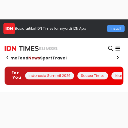
Baca artikel
IDN Times
lainnya di IDN App
Install
SUMSEL
Home
Food
News
Sport
Travel
For
Indonesia Summit 2026
Soccer Times
Iklanin 
You