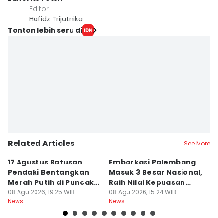
Editor
Hafidz Trijatnika
Tonton lebih seru di
Related Articles
See More
17 Agustus Ratusan
Embarkasi Palembang
K
Pendaki Bentangkan
Masuk 3 Besar Nasional,
B
Merah Putih di Puncak
Raih Nilai Kepuasan
M
Dempo
08 Agu 2026, 19:25 WIB
86,65
08 Agu 2026, 15:24 WIB
08
News
News
Ne