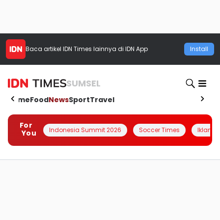
Baca artikel
IDN Times
lainnya di IDN App
Install
SUMSEL
Home
Food
News
Sport
Travel
For
Indonesia Summit 2026
Soccer Times
Iklanin 
You