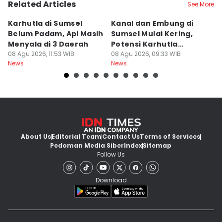
Related Articles
See More
Karhutla di Sumsel
Kanal dan Embung di
D
Belum Padam, Api Masih
Sumsel Mulai Kering,
Ni
Menyala di 3 Daerah
Potensi Karhutla
Di
08 Agu 2026, 11:53 WIB
Meningkat
08 Agu 2026, 09:33 WIB
W
08
News
News
Ne
About Us
Editorial Team
Contact Us
Terms of Services
Pedoman Media Siber
Index
Sitemap
Follow Us
Download