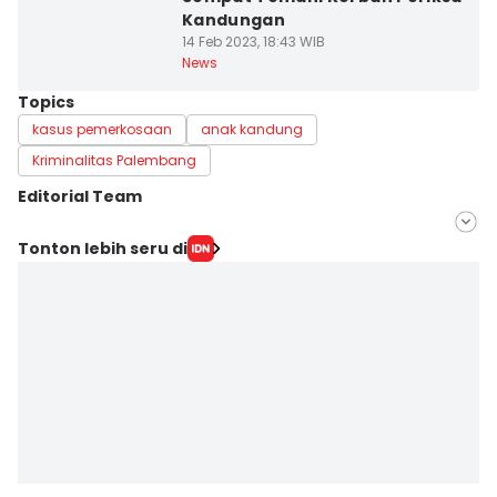
Kandungan
14 Feb 2023, 18:43 WIB
News
Topics
kasus pemerkosaan
anak kandung
Kriminalitas Palembang
Editorial Team
Editor
Tonton lebih seru di
Deryardli Tiarhendi
Editor
Andri NH