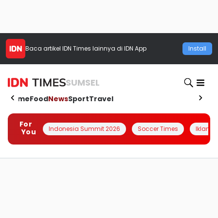
Baca artikel
IDN Times
lainnya di IDN App
Install
SUMSEL
Home
Food
News
Sport
Travel
For
Indonesia Summit 2026
Soccer Times
Iklanin 
You