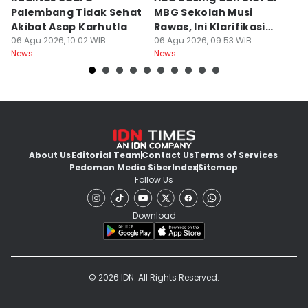
Palembang Tidak Sehat
MBG Sekolah Musi
T
Akibat Asap Karhutla
Rawas, Ini Klarifikasi
F
06 Agu 2026, 10:02 WIB
SPPG
06 Agu 2026, 09:53 WIB
A
06
News
News
Ne
About Us
Editorial Team
Contact Us
Terms of Services
Pedoman Media Siber
Index
Sitemap
Follow Us
Download
© 2026 IDN. All Rights Reserved.