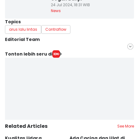
24 Jul 2024, 18:31 WIB
News
Topics
arus lalu lintas
Contraflow
Editorial Team
Editor
Tonton lebih seru di
Feny Maulia Agustin
Editor
Deryardli Tiarhendi
Related Articles
See More
Kualitas Udara
Ada Cacing dan Ulat di
U