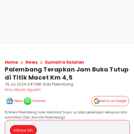
Home
News
Sumatra Selatan
Palembang Terapkan Jam Buka Tutup
di Titik Macet Km 4,5
25 Jul 2024, 11:47 WIB
Kota Palembang
Feny Maulia Agustin
News
Channel
Add Us on Google
Pj Wako Palembang Ucok Abdulrauf tinjau uji coba penerapan rekayasa lalin
contraflow (Dok. Kominfo Palembang)
Intinya Sih