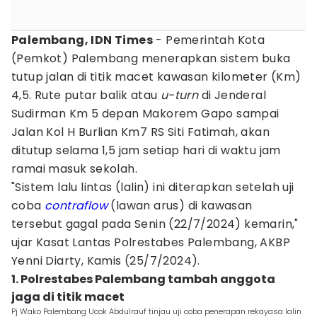
Palembang, IDN Times
- Pemerintah Kota
(Pemkot) Palembang menerapkan sistem buka
tutup jalan di titik macet kawasan kilometer (Km)
4,5. Rute putar balik atau
u-turn
di Jenderal
Sudirman Km 5 depan Makorem Gapo sampai
Jalan Kol H Burlian Km7 RS Siti Fatimah, akan
ditutup selama 1,5 jam setiap hari di waktu jam
ramai masuk sekolah.
"Sistem lalu lintas (lalin) ini diterapkan setelah uji
coba
contraflow
(lawan arus) di kawasan
tersebut gagal pada Senin (22/7/2024) kemarin,"
ujar Kasat Lantas Polrestabes Palembang, AKBP
Yenni Diarty, Kamis (25/7/2024).
1. Polrestabes Palembang tambah anggota
jaga di titik macet
Pj Wako Palembang Ucok Abdulrauf tinjau uji coba penerapan rekayasa lalin