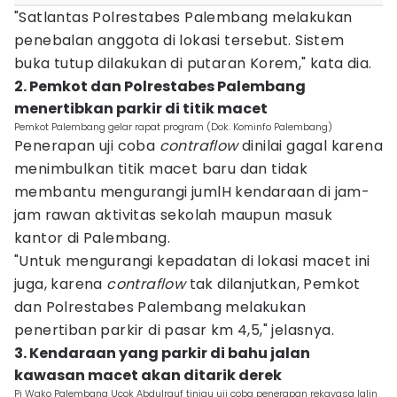
"Satlantas Polrestabes Palembang melakukan
penebalan anggota di lokasi tersebut. Sistem
buka tutup dilakukan di putaran Korem," kata dia.
2. Pemkot dan Polrestabes Palembang
menertibkan parkir di titik macet
Pemkot Palembang gelar rapat program (Dok. Kominfo Palembang)
Penerapan uji coba
contraflow
dinilai gagal karena
menimbulkan titik macet baru dan tidak
membantu mengurangi jumlH kendaraan di jam-
jam rawan aktivitas sekolah maupun masuk
kantor di Palembang.
"Untuk mengurangi kepadatan di lokasi macet ini
juga, karena
contraflow
tak dilanjutkan, Pemkot
dan Polrestabes Palembang melakukan
penertiban parkir di pasar km 4,5," jelasnya.
3. Kendaraan yang parkir di bahu jalan
kawasan macet akan ditarik derek
Pj Wako Palembang Ucok Abdulrauf tinjau uji coba penerapan rekayasa lalin