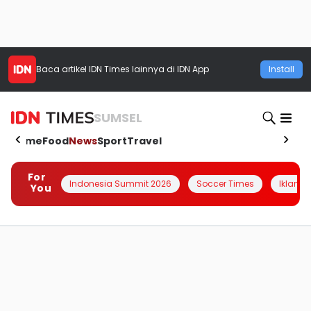
Baca artikel
IDN Times
lainnya di IDN App
Install
SUMSEL
Home
Food
News
Sport
Travel
For
Indonesia Summit 2026
Soccer Times
Iklanin 
You