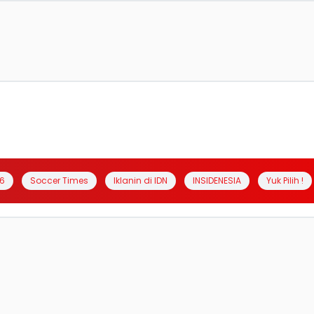
6
Soccer Times
Iklanin di IDN
INSIDENESIA
Yuk Pilih !