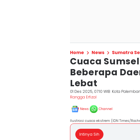
Home
News
Sumatra Se
Cuaca Sumsel 
Beberapa Daer
Lebat
01 Des 2025, 07:10 WIB
Kota Palemba
Rangga Erfizal
News
Channel
Ilustrasi cuaca ekstrem (IDN Times/Roc
Intinya Sih