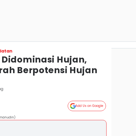
latan
Didominasi Hujan,
ah Berpotensi Hujan
ng
Add Us on Google
hmanudin)