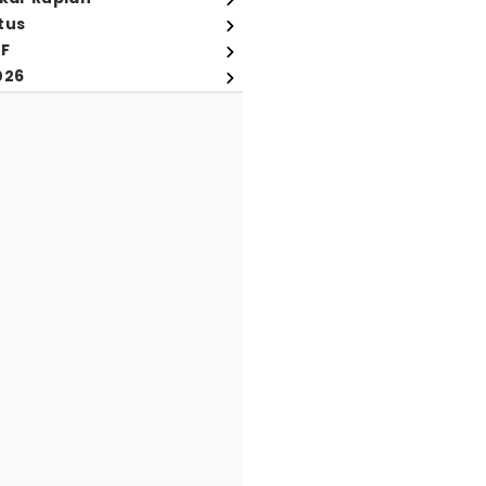
tus
FF
026