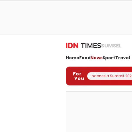
SUMSEL
Home
Food
News
Sport
Travel
For
Indonesia Summit 202
You