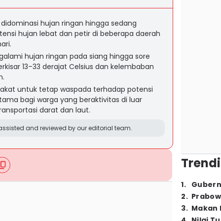
 didominasi hujan ringan hingga sedang
tensi hujan lebat dan petir di beberapa daerah
ari.
alami hujan ringan pada siang hingga sore
erkisar 13–33 derajat Celsius dan kelembaban
n.
at untuk tetap waspada terhadap potensi
utama bagi warga yang beraktivitas di luar
ansportasi darat dan laut.
ssisted and reviewed by our editorial team.
Trendi
1
.
Gubern
2
.
Prabow
3
.
Makan B
4
.
Nilai T