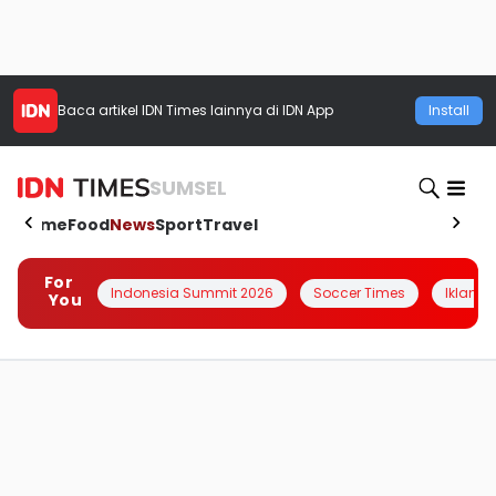
Baca artikel
IDN Times
lainnya di IDN App
Install
SUMSEL
Home
Food
News
Sport
Travel
For
Indonesia Summit 2026
Soccer Times
Iklanin 
You