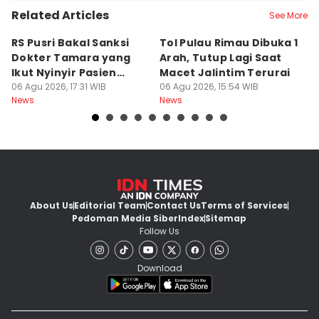
Related Articles
See More
RS Pusri Bakal Sanksi
Tol Pulau Rimau Dibuka 1
2
Dokter Tamara yang
Arah, Tutup Lagi Saat
N
Ikut Nyinyir Pasien
Macet Jalintim Terurai
D
Yurizal
06 Agu 2026, 17:31 WIB
06 Agu 2026, 15:54 WIB
06
News
News
Ne
About Us
Editorial Team
Contact Us
Terms of Services
Pedoman Media Siber
Index
Sitemap
Follow Us
Download