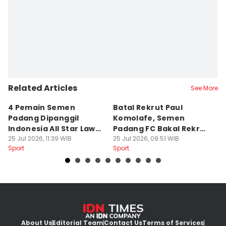
Related Articles
See More
4 Pemain Semen
Batal Rekrut Paul
P
Padang Dipanggil
Komolafe, Semen
S
Indonesia All Star Lawan
Padang FC Bakal Rekrut
Uj
Aston Villa
25 Jul 2026, 11:39 WIB
Striker Baru
25 Jul 2026, 09:51 WIB
24
Sport
Sport
Sp
About Us
Editorial Team
Contact Us
Terms of Services