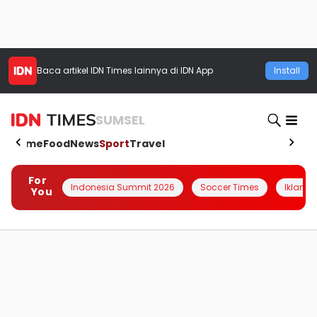
Baca artikel
IDN Times
lainnya di IDN App
Install
SUMSEL
Home
Food
News
Sport
Travel
For
Indonesia Summit 2026
Soccer Times
Iklanin 
You