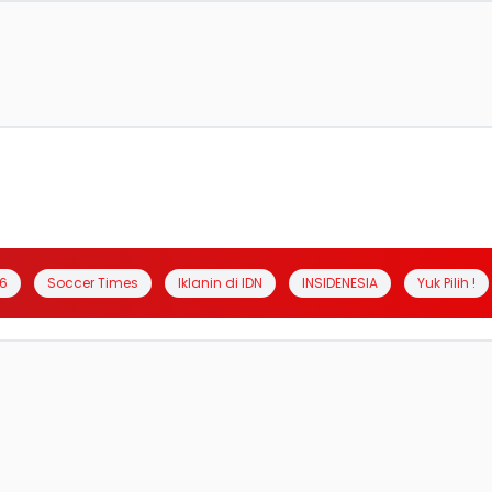
6
Soccer Times
Iklanin di IDN
INSIDENESIA
Yuk Pilih !