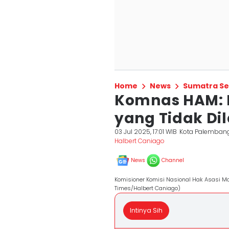
Home
News
Sumatra Se
Komnas HAM: 
yang Tidak Di
03 Jul 2025, 17:01 WIB
Kota Palemban
Halbert Caniago
News
Channel
Komisioner Komisi Nasional Hak Asasi Ma
Times/Halbert Caniago)
Intinya Sih