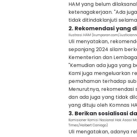
HAM yang belum dilaksana
ketenagakerjaan. "Ada jug
tidak ditindaklanjuti selama
2. Rekomendasi yang d
Ilustrasi HAM (kumparan.com/Justiciann
Uli menyatakan, rekomenda
sepanjang 2024 silam ber
Kementerian dan Lembaga
"Kemudian ada juga yang b
Kami juga mengeluarkan r
pemahaman terhadap subst
Menurutnya, rekomendasi s
dan ada juga yang tidak di
yang dituju oleh Komnas H
3. Berikan sosialisasi d
Komisioner Komisi Nasional Hak Asasi Ma
Times/Halbert Caniago)
Uli mengatakan, adanya re