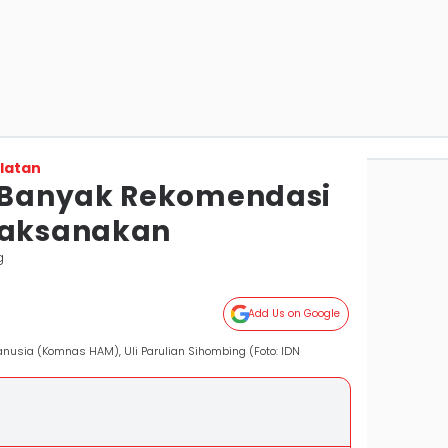
latan
Banyak Rekomendasi
laksanakan
g
Add Us on Google
nusia (Komnas HAM), Uli Parulian Sihombing (Foto: IDN