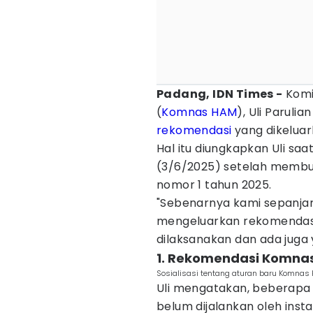
Padang, IDN Times -
Komis
(
Komnas HAM
), Uli Parul
rekomendasi
yang dikeluar
Hal itu diungkapkan Uli sa
(3/6/2025) setelah membu
nomor 1 tahun 2025.
"Sebenarnya kami sepanja
mengeluarkan rekomendasi 
dilaksanakan dan ada juga 
1. Rekomendasi Komnas
Sosialisasi tentang aturan baru Komnas 
Uli mengatakan, beberapa
belum dijalankan oleh inst