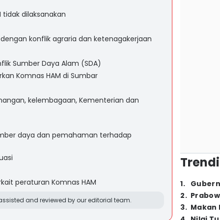
tidak dilaksanakan
dengan konflik agraria dan ketenagakerjaan
nflik Sumber Daya Alam (SDA)
arkan Komnas HAM di Sumbar
nangan, kelembagaan, Kementerian dan
sumber daya dan pemahaman terhadap
uasi
Trendi
erkait peraturan Komnas HAM
1
.
Gubern
2
.
Prabow
ssisted and reviewed by our editorial team.
3
.
Makan B
4
.
Nilai T