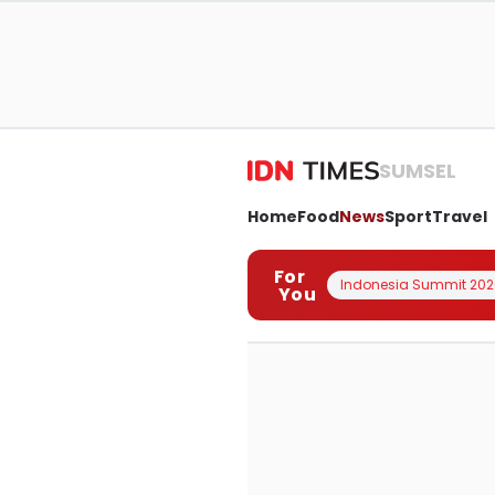
SUMSEL
Home
Food
News
Sport
Travel
For
Indonesia Summit 202
You