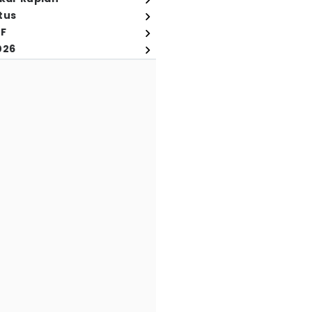
tus
FF
026