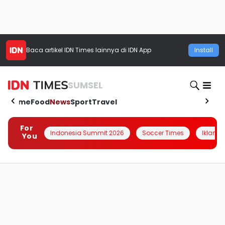
Baca artikel
IDN Times
lainnya di IDN App
Install
SUMSEL
Home
Food
News
Sport
Travel
For
Indonesia Summit 2026
Soccer Times
Iklanin 
You