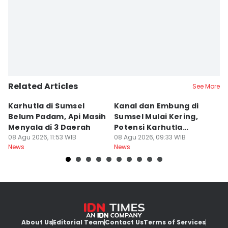
Related Articles
See More
Karhutla di Sumsel
Kanal dan Embung di
D
Belum Padam, Api Masih
Sumsel Mulai Kering,
Ni
Menyala di 3 Daerah
Potensi Karhutla
Di
08 Agu 2026, 11:53 WIB
Meningkat
08 Agu 2026, 09:33 WIB
W
08
News
News
Ne
About Us
Editorial Team
Contact Us
Terms of Services