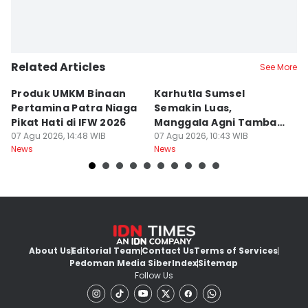
Related Articles
See More
Produk UMKM Binaan
Karhutla Sumsel
R
Pertamina Patra Niaga
Semakin Luas,
P
Pikat Hati di IFW 2026
Manggala Agni Tambah
y
07 Agu 2026, 14:48 WIB
Regu Pemadam
07 Agu 2026, 10:43 WIB
Yu
07
News
News
Ne
About Us
Editorial Team
Contact Us
Terms of Services
Pedoman Media Siber
Index
Sitemap
Follow Us