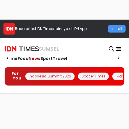
Baca artikel
IDN Times
lainnya di IDN App
Install
SUMSEL
Home
Food
News
Sport
Travel
For
Indonesia Summit 2026
Soccer Times
Iklanin 
You