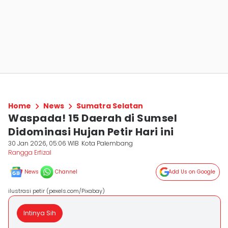
Home
News
Sumatra Selatan
Waspada! 15 Daerah di Sumsel
Didominasi Hujan Petir Hari ini
30 Jan 2026, 05:06 WIB
Kota Palembang
Rangga Erfizal
News
Channel
Add Us on Google
ilustrasi petir (pexels.com/Pixabay)
Intinya Sih