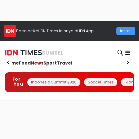
Baca artikel
IDN Times
lainnya di IDN App
Install
SUMSEL
Home
Food
News
Sport
Travel
For
Indonesia Summit 2026
Soccer Times
Iklanin 
You