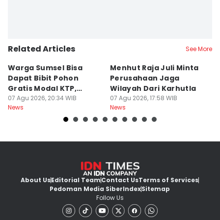
Related Articles
See More
Warga Sumsel Bisa
Menhut Raja Juli Minta
M
Dapat Bibit Pohon
Perusahaan Jaga
T
Gratis Modal KTP,
Wilayah Dari Karhutla
K
Menhut Beberkan
07 Agu 2026, 20:34 WIB
07 Agu 2026, 17:58 WIB
07
News
News
Ne
Caranya
About Us
Editorial Team
Contact Us
Terms of Services
Pedoman Media Siber
Index
Sitemap
Follow Us