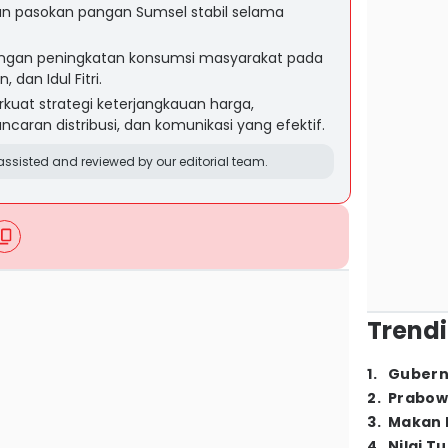
an pasokan pangan Sumsel stabil selama
i dengan peningkatan konsumsi masyarakat pada
dan Idul Fitri.
uat strategi keterjangkauan harga,
ncaran distribusi, dan komunikasi yang efektif.
ssisted and reviewed by our editorial team.
Trendi
1
.
Gubern
2
.
Prabow
3
.
Makan B
4
.
Nilai T