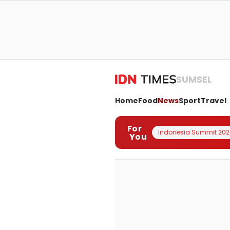
SUMSEL
Home
Food
News
Sport
Travel
For
Indonesia Summit 202
You