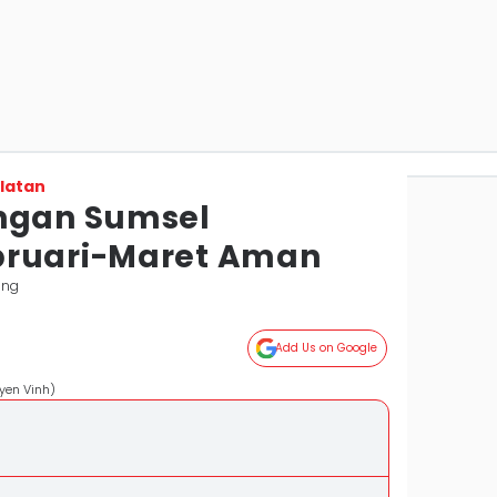
latan
angan Sumsel
bruari-Maret Aman
ang
Add Us on Google
yen Vinh)