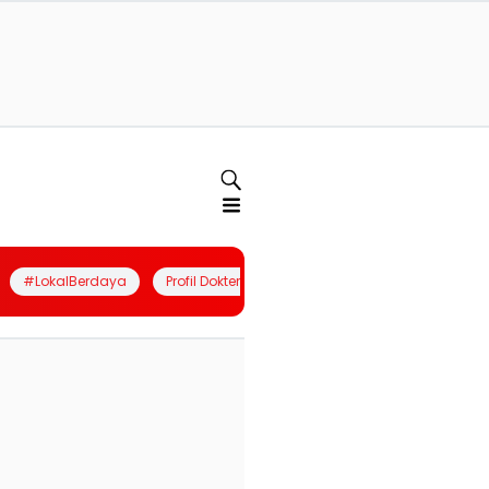
#LokalBerdaya
Profil Dokter
Quiz
Join Community