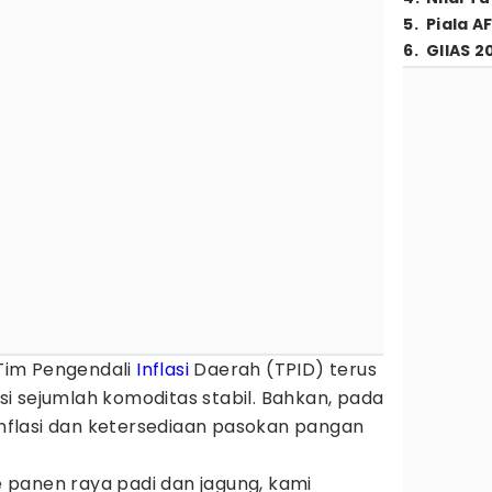
5
.
Piala A
6
.
GIIAS 2
Tim Pengendali
Inflasi
Daerah (TPID) terus
i sejumlah komoditas stabil. Bahkan, pada
 inflasi dan ketersediaan pasokan pangan
panen raya padi dan jagung, kami