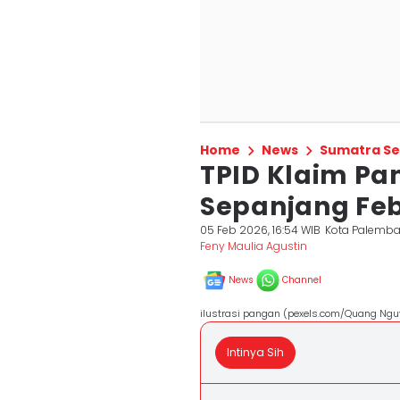
Home
News
Sumatra Se
TPID Klaim P
Sepanjang Fe
05 Feb 2026, 16:54 WIB
Kota Palemb
Feny Maulia Agustin
News
Channel
ilustrasi pangan (pexels.com/Quang Ngu
Intinya Sih