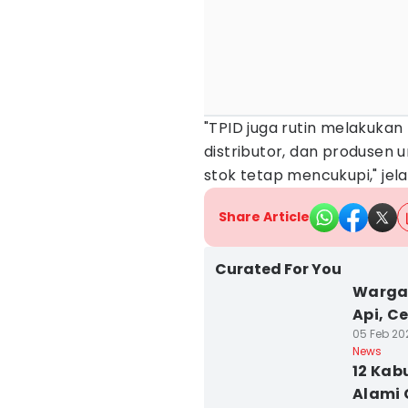
"TPID juga rutin melakukan
distributor, dan produsen
stok tetap mencukupi," jel
Share Article
Curated For You
Warga 
Api, C
05 Feb 20
News
12 Kab
Alami 