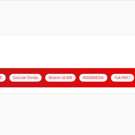
6
Soccer Times
Iklanin di IDN
INSIDENESIA
Yuk Pilih !