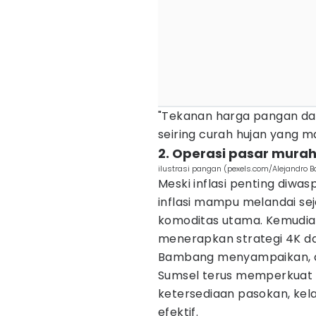
"Tekanan harga pangan dan
seiring curah hujan yang mas
2. Operasi pasar mura
ilustrasi pangan (pexels.com/Alejandro B
Meski inflasi penting diwas
inflasi mampu melandai se
komoditas utama. Kemudian
menerapkan strategi 4K d
Bambang menyampaikan, da
Sumsel terus memperkuat s
ketersediaan pasokan, kela
efektif.