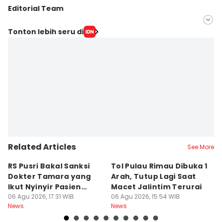
Editorial Team
Editor
Tonton lebih seru di
Feny Maulia Agustin
Editor
Deryardli Tiarhendi
Related Articles
See More
RS Pusri Bakal Sanksi
Tol Pulau Rimau Dibuka 1
2
Dokter Tamara yang
Arah, Tutup Lagi Saat
N
Ikut Nyinyir Pasien
Macet Jalintim Terurai
D
Yurizal
06 Agu 2026, 17:31 WIB
06 Agu 2026, 15:54 WIB
06
News
News
Ne