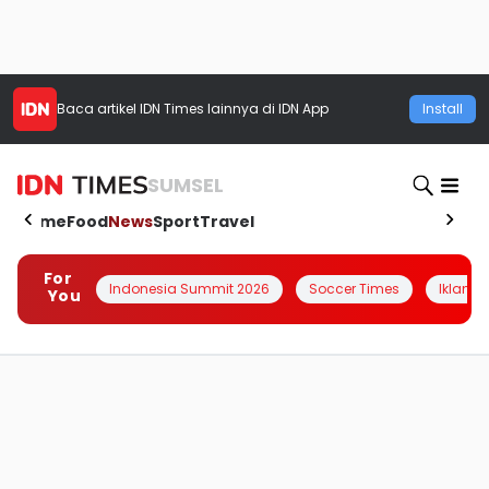
Baca artikel
IDN Times
lainnya di IDN App
Install
SUMSEL
Home
Food
News
Sport
Travel
For
Indonesia Summit 2026
Soccer Times
Iklanin 
You