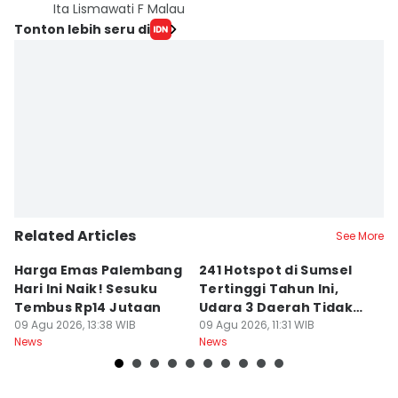
Ita Lismawati F Malau
Tonton lebih seru di
Related Articles
See More
Harga Emas Palembang
241 Hotspot di Sumsel
J
Hari Ini Naik! Sesuku
Tertinggi Tahun Ini,
D
Tembus Rp14 Jutaan
Udara 3 Daerah Tidak
K
09 Agu 2026, 13:38 WIB
Sehat
09 Agu 2026, 11:31 WIB
P
09
News
News
Ne