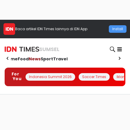
Baca artikel
IDN Times
lainnya di IDN App
Install
SUMSEL
Home
Food
News
Sport
Travel
For
Indonesia Summit 2026
Soccer Times
Iklanin 
You