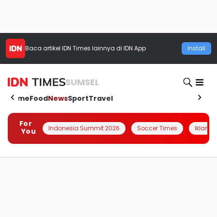
Baca artikel
IDN Times
lainnya di IDN App
Install
SUMSEL
Home
Food
News
Sport
Travel
For
Indonesia Summit 2026
Soccer Times
Iklanin 
You