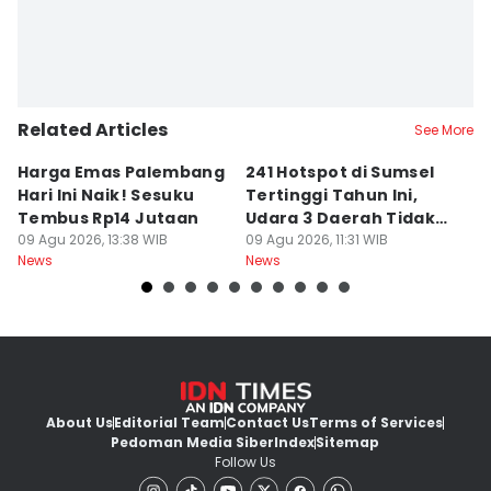
Related Articles
See More
Harga Emas Palembang
241 Hotspot di Sumsel
J
Hari Ini Naik! Sesuku
Tertinggi Tahun Ini,
D
Tembus Rp14 Jutaan
Udara 3 Daerah Tidak
K
09 Agu 2026, 13:38 WIB
Sehat
09 Agu 2026, 11:31 WIB
P
09
News
News
Ne
About Us
Editorial Team
Contact Us
Terms of Services
Pedoman Media Siber
Index
Sitemap
Follow Us