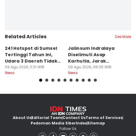
Related Articles
See More
241 Hotspot di Sumsel
Jalinsum Indralaya
1
Tertinggi Tahun Ini,
Diselimuti Asap
P
Udara 3 Daerah Tidak
Karhutla, Jarak
M
Sehat
09 Agu 2026, 11:31 WIB
Pandang 30 Meter
09 Agu 2026, 08:05 WIB
D
08
News
News
Ne
About Us
Editorial Team
Contact Us
Terms of Services
Pedoman Media Siber
Index
Sitemap
Follow Us