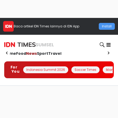
Baca artikel
IDN Times
lainnya di IDN App
Install
SUMSEL
Home
Food
News
Sport
Travel
For
Indonesia Summit 2026
Soccer Times
Iklanin 
You