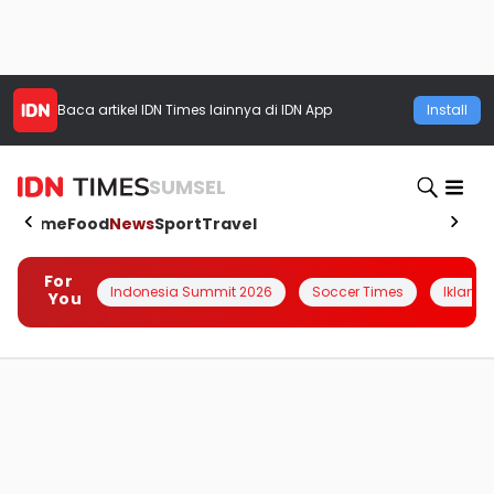
Baca artikel
IDN Times
lainnya di IDN App
Install
SUMSEL
Home
Food
News
Sport
Travel
For
Indonesia Summit 2026
Soccer Times
Iklanin 
You