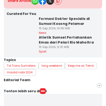
Share Article
Curated For You
Formasi Dokter Spesialis di
Sumsel Kosong Pelamar
15 Sep 2024, 14:38 WIB
News
Atletik Sumsel Pertahankan
Emas dari Pelari Rio Maholtra
15 Sep 2024, 12:15 WIB
Sport
Topics
Tol Trans Sumatera
long weekend
Keep me on Trend
maulid nabi 2024
Editorial Team
Editor
Tonton lebih seru di
Feny Maulia Agustin
Editor