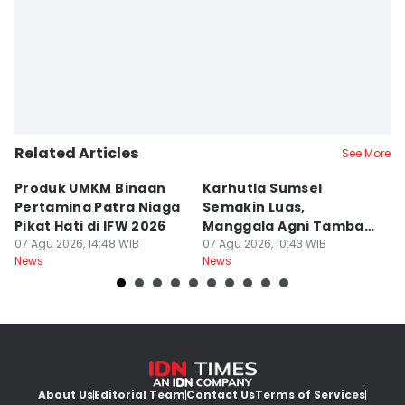
Martin Tobing
Related Articles
See More
Produk UMKM Binaan
Karhutla Sumsel
R
Pertamina Patra Niaga
Semakin Luas,
P
Pikat Hati di IFW 2026
Manggala Agni Tambah
y
07 Agu 2026, 14:48 WIB
Regu Pemadam
07 Agu 2026, 10:43 WIB
Yu
07
News
News
Ne
About Us
Editorial Team
Contact Us
Terms of Services