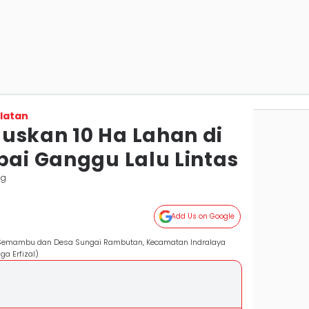
latan
uskan 10 Ha Lahan di
pai Ganggu Lalu Lintas
ng
Add Us on Google
u Semambu dan Desa Sungai Rambutan, Kecamatan Indralaya
a Erfizal)