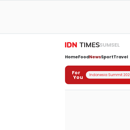
SUMSEL
Home
Food
News
Sport
Travel
For
Indonesia Summit 202
You