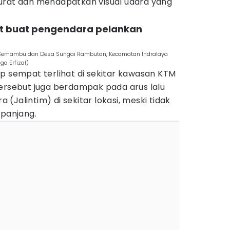
urat dan mendapatkan visual udara yang
t buat pengendara pelankan
u Semambu dan Desa Sungai Rambutan, Kecamatan Indralaya
a Erfizal)
p sempat terlihat di sekitar kawasan KTM
tersebut juga berdampak pada arus lalu
a (Jalintim) di sekitar lokasi, meski tidak
panjang.