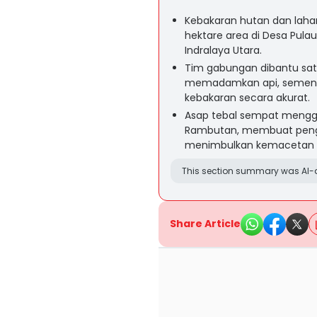
Kebakaran hutan dan lahan 
hektare area di Desa Pu
Indralaya Utara.
Tim gabungan dibantu satu
memadamkan api, sementa
kebakaran secara akurat.
Asap tebal sempat menggang
Rambutan, membuat peng
menimbulkan kemacetan 
This section summary was AI-a
Share Article