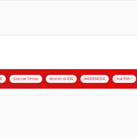
6
Soccer Times
Iklanin di IDN
INSIDENESIA
Yuk Pilih !