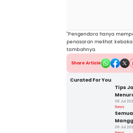
"Pengendara hanya mempe
penasaran melihat kebakara
tambahnya.
Share Article
Curated For You
Tips J
Menuru
06 Jul 202
News
Semua 
Mangga
06 Jul 202
News