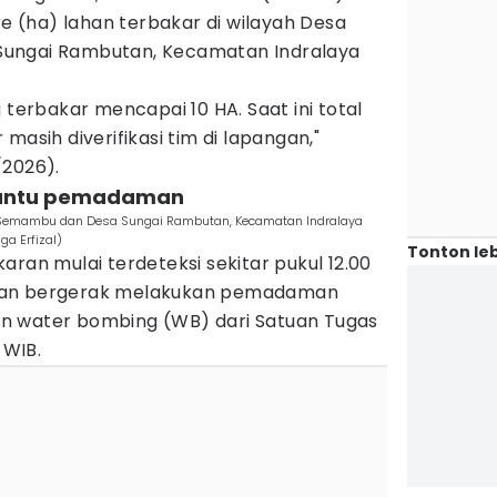
re (ha) lahan terbakar di wilayah Desa
ungai Rambutan, Kecamatan Indralaya
 terbakar mencapai 10 HA. Saat ini total
masih diverifikasi tim di lapangan,"
/2026).
 bantu pemadaman
u Semambu dan Desa Sungai Rambutan, Kecamatan Indralaya
a Erfizal)
Tonton leb
aran mulai terdeteksi sekitar pukul 12.00
ian bergerak melakukan pemadaman
n water bombing (WB) dari Satuan Tugas
 WIB.