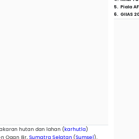
5
.
Piala A
6
.
GIIAS 2
karan hutan dan lahan (
karhutla
)
n Ogan Ilir,
Sumatra Selatan
(
Sumsel
).