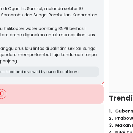
di Ogan Ilir, Sumsel, melanda sekitar 10
lau Semambu dan Sungai Rambutan, Kecamatan
 helikopter water bombing BNPB berhasil
ra drone digunakan untuk memastikan luas
gu arus lalu lintas di Jalintim sekitar Sungai
endara memperlambat laju kendaraan tanpa
panjang.
ssisted and reviewed by our editorial team.
Trendi
1
.
Gubern
2
.
Prabow
3
.
Makan B
4
.
Nilai T