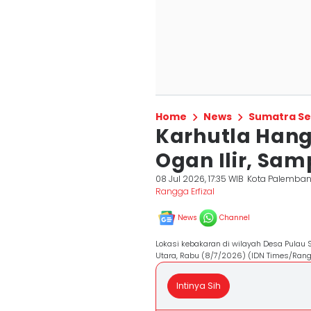
Home
News
Sumatra Se
Karhutla Hang
Ogan Ilir, Sam
08 Jul 2026, 17:35 WIB
Kota Palemba
Rangga Erfizal
News
Channel
Lokasi kebakaran di wilayah Desa Pula
Utara, Rabu (8/7/2026) (IDN Times/Rangg
Intinya Sih