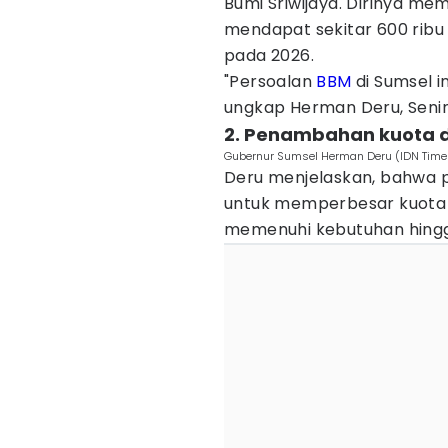
Bumi Sriwijaya. Dirinya 
mendapat sekitar 600 ribu ki
pada 2026.
"Persoalan
BBM
di Sumsel i
ungkap Herman Deru, Senin
2. Penambahan kuota d
Gubernur Sumsel Herman Deru (IDN Times
Deru menjelaskan, bahwa 
untuk memperbesar kuota BB
memenuhi kebutuhan hingg