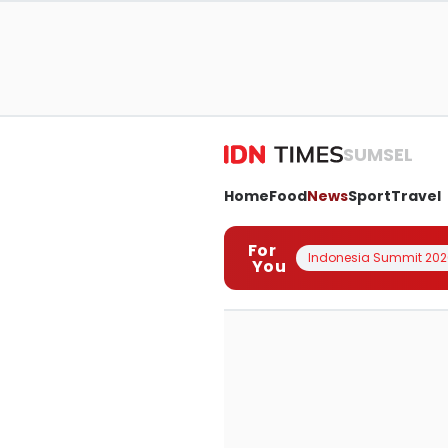
SUMSEL
Home
Food
News
Sport
Travel
For
Indonesia Summit 202
You