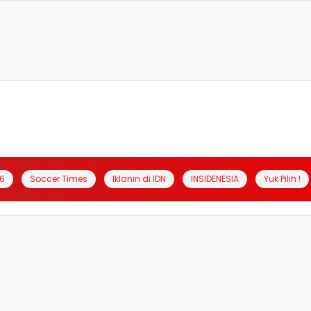
6
Soccer Times
Iklanin di IDN
INSIDENESIA
Yuk Pilih !