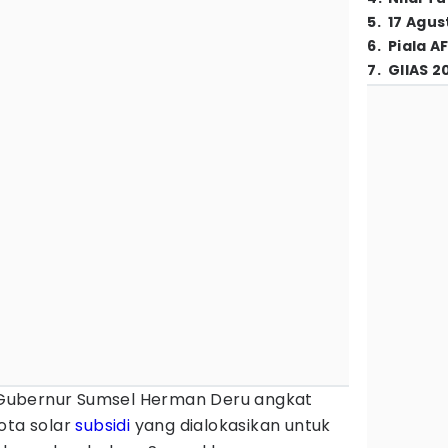
5
.
17 Agus
6
.
Piala A
7
.
GIIAS 2
ubernur Sumsel Herman Deru angkat
ota solar
subsidi
yang dialokasikan untuk