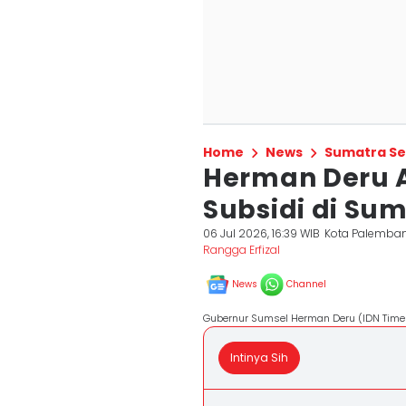
Home
News
Sumatra Se
Herman Deru A
Subsidi di Su
06 Jul 2026, 16:39 WIB
Kota Palemba
Rangga Erfizal
News
Channel
Gubernur Sumsel Herman Deru (IDN Times
Intinya Sih