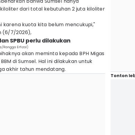
membenarkan bahwa Sumsel hanya
loliter dari total kebutuhan 2 juta kiloliter
ni karena kuota kita belum mencukupi,"
 (6/7/2026),
an SPBU perlu dilakukan
/Rangga Erfizal)
pihaknya akan meminta kepada BPH Migas
M di Sumsel. Hal ini dilakukan untuk
a akhir tahun mendatang.
Tonton leb