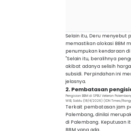
Selain itu, Deru menyebut
memastikan alokasi BBM men
penumpukan kendaraan di 
"Selain itu, beralihnya pe
akibat adanya selisih harg
subsidi. Perpindahan ini 
jelasnya.
2. Pembatasan pengisia
Pengisian BBM di SPBU Veteran Palemban
WIB, Sabtu (18/4/2026) (IDN Times/Rangg
Terkait pembatasan jam pen
Palembang, dinilai merup
di Palembang. Keputusan i
BBM yang ada.