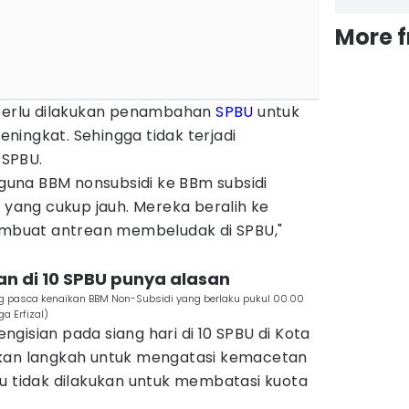
More 
 perlu dilakukan penambahan
SPBU
untuk
ingkat. Sehingga tidak terjadi
SPBU.
ngguna BBM nonsubsidi ke BBm subsidi
a yang cukup jauh. Mereka beralih ke
membuat antrean membeludak di SPBU,"
n di 10 SPBU punya alasan
g pasca kenaikan BBM Non-Subsidi yang berlaku pukul 00.00
a Erfizal)
gisian pada siang hari di 10 SPBU di Kota
akan langkah untuk mengatasi kemacetan
tu tidak dilakukan untuk membatasi kuota