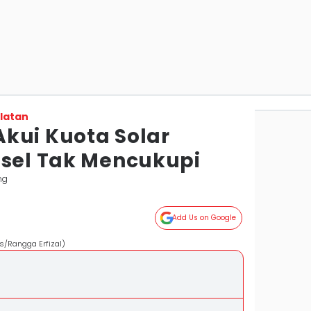
latan
kui Kuota Solar
msel Tak Mencukupi
ng
Add Us on Google
/Rangga Erfizal)