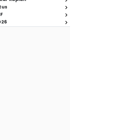
tus
FF
026