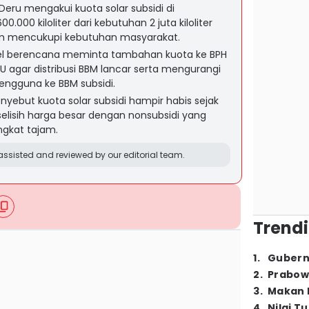
ru mengakui kuota solar subsidi di
0.000 kiloliter dari kebutuhan 2 juta kiloliter
um mencukupi kebutuhan masyarakat.
sel berencana meminta tambahan kuota ke BPH
agar distribusi BBM lancar serta mengurangi
pengguna ke BBM subsidi.
nyebut kuota solar subsidi hampir habis sejak
u selisih harga besar dengan nonsubsidi yang
gkat tajam.
ssisted and reviewed by our editorial team.
Trendi
1
.
Gubern
2
.
Prabow
3
.
Makan B
4
.
Nilai T