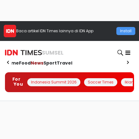
Baca artikel
IDN Times
lainnya di IDN App
Install
SUMSEL
Home
Food
News
Sport
Travel
For
Indonesia Summit 2026
Soccer Times
Iklanin 
You