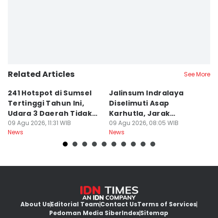
Related Articles
See More
241 Hotspot di Sumsel
Jalinsum Indralaya
1
Tertinggi Tahun Ini,
Diselimuti Asap
P
Udara 3 Daerah Tidak
Karhutla, Jarak
M
Sehat
09 Agu 2026, 11:31 WIB
Pandang 30 Meter
09 Agu 2026, 08:05 WIB
D
08
News
News
Ne
About Us
Editorial Team
Contact Us
Terms of Services
Pedoman Media Siber
Index
Sitemap