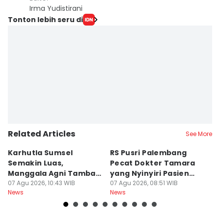
Irma Yudistirani
Tonton lebih seru di
Related Articles
See More
Karhutla Sumsel
RS Pusri Palembang
Su
Semakin Luas,
Pecat Dokter Tamara
C
Manggala Agni Tambah
yang Nyinyiri Pasien
C
Regu Pemadam
07 Agu 2026, 10:43 WIB
Yurizal
07 Agu 2026, 08:51 WIB
07
News
News
Ne