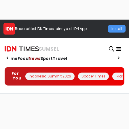
Baca artikel
IDN Times
lainnya di IDN App
Install
SUMSEL
Home
Food
News
Sport
Travel
For
Indonesia Summit 2026
Soccer Times
Iklanin 
You