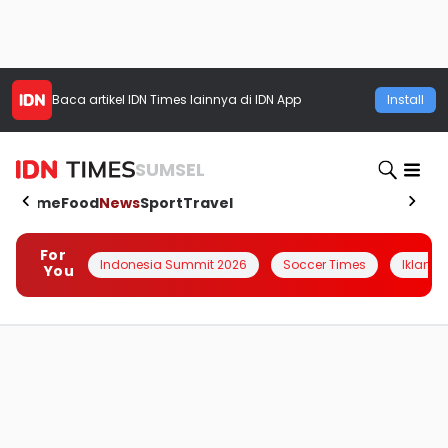
Baca artikel
IDN Times
lainnya di IDN App
Install
SUMSEL
Home
Food
News
Sport
Travel
For
Indonesia Summit 2026
Soccer Times
Iklanin 
You