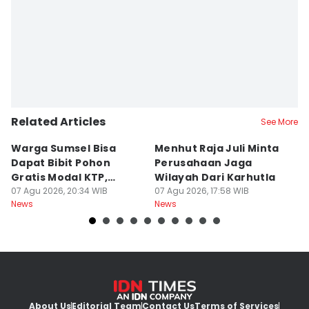
Related Articles
See More
Warga Sumsel Bisa
Menhut Raja Juli Minta
M
Dapat Bibit Pohon
Perusahaan Jaga
T
Gratis Modal KTP,
Wilayah Dari Karhutla
K
Menhut Beberkan
07 Agu 2026, 20:34 WIB
07 Agu 2026, 17:58 WIB
07
News
News
Ne
Caranya
About Us
Editorial Team
Contact Us
Terms of Services