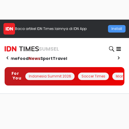
Baca artikel
IDN Times
lainnya di IDN App
Install
SUMSEL
Home
Food
News
Sport
Travel
For
Indonesia Summit 2026
Soccer Times
Iklanin 
You