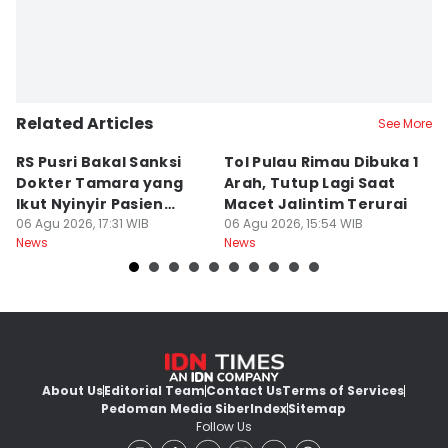
Related Articles
See More
RS Pusri Bakal Sanksi
Tol Pulau Rimau Dibuka 1
2
Dokter Tamara yang
Arah, Tutup Lagi Saat
N
Ikut Nyinyir Pasien
Macet Jalintim Terurai
D
Yurizal
06 Agu 2026, 17:31 WIB
06 Agu 2026, 15:54 WIB
06
News
News
Ne
About Us
Editorial Team
Contact Us
Terms of Services
Pedoman Media Siber
Index
Sitemap
Follow Us