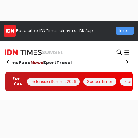
Baca artikel
IDN Times
lainnya di IDN App
Install
SUMSEL
Home
Food
News
Sport
Travel
For
Indonesia Summit 2026
Soccer Times
Iklanin 
You