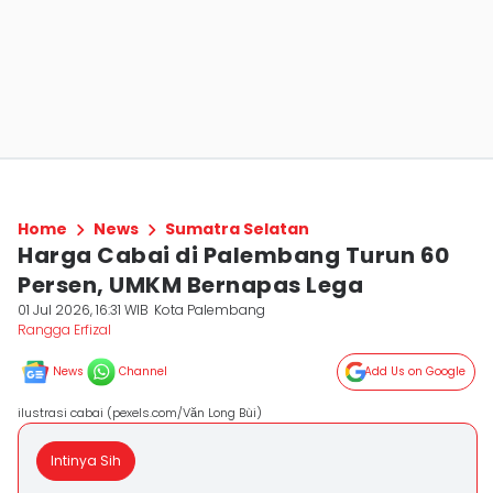
Home
News
Sumatra Selatan
Harga Cabai di Palembang Turun 60
Persen, UMKM Bernapas Lega
01 Jul 2026, 16:31 WIB
Kota Palembang
Rangga Erfizal
News
Channel
Add Us on Google
ilustrasi cabai (pexels.com/Văn Long Bùi)
Intinya Sih