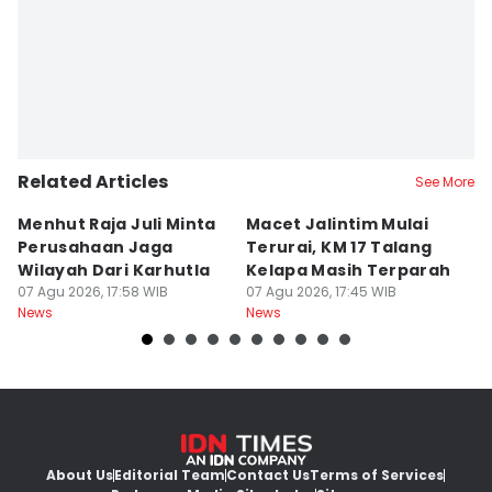
Related Articles
See More
Menhut Raja Juli Minta
Macet Jalintim Mulai
P
Perusahaan Jaga
Terurai, KM 17 Talang
L
Wilayah Dari Karhutla
Kelapa Masih Terparah
A
07 Agu 2026, 17:58 WIB
07 Agu 2026, 17:45 WIB
Ak
07
News
News
Ne
About Us
Editorial Team
Contact Us
Terms of Services