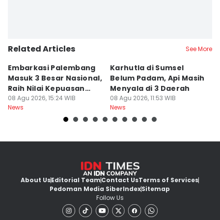
Related Articles
See More
Embarkasi Palembang
Karhutla di Sumsel
K
Masuk 3 Besar Nasional,
Belum Padam, Api Masih
S
Raih Nilai Kepuasan
Menyala di 3 Daerah
P
86,65
08 Agu 2026, 15:24 WIB
08 Agu 2026, 11:53 WIB
M
08
News
News
Ne
About Us
Editorial Team
Contact Us
Terms of Services
Pedoman Media Siber
Index
Sitemap
Follow Us