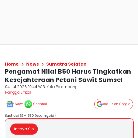
Home
News
Sumatra Selatan
Pengamat Nilai B50 Harus Tingkatkan
Kesejahteraan Petani Sawit Sumsel
04 Jul 2026, 10:44 WIB
Kota Palembang
Rangga Erfizal
News
Channel
Add Us on Google
ilustrasi BBM B50 (esdm.go.id)
Intinya Sih