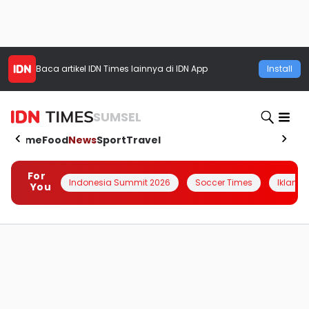
Baca artikel
IDN Times
lainnya di IDN App
Install
SUMSEL
Home
Food
News
Sport
Travel
For
Indonesia Summit 2026
Soccer Times
Iklanin 
You