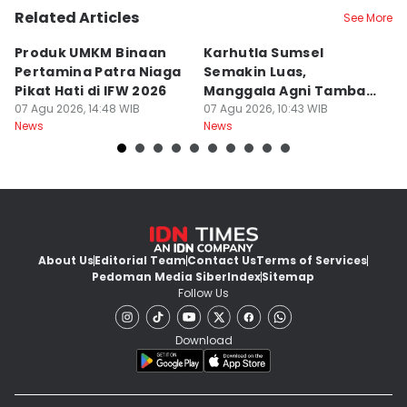
Related Articles
See More
Produk UMKM Binaan
Karhutla Sumsel
R
Pertamina Patra Niaga
Semakin Luas,
P
Pikat Hati di IFW 2026
Manggala Agni Tambah
y
07 Agu 2026, 14:48 WIB
Regu Pemadam
07 Agu 2026, 10:43 WIB
Yu
07
News
News
Ne
About Us
Editorial Team
Contact Us
Terms of Services
Pedoman Media Siber
Index
Sitemap
Follow Us
Download