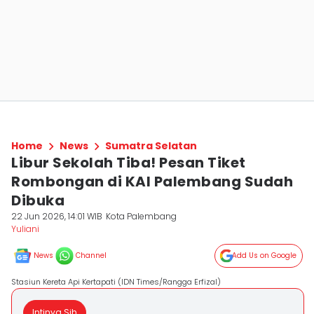
Home
News
Sumatra Selatan
Libur Sekolah Tiba! Pesan Tiket
Rombongan di KAI Palembang Sudah
Dibuka
22 Jun 2026, 14:01 WIB
Kota Palembang
Yuliani
News
Channel
Add Us on Google
Stasiun Kereta Api Kertapati (IDN Times/Rangga Erfizal)
Intinya Sih