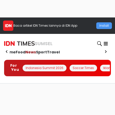
Baca artikel
IDN Times
lainnya di IDN App
Install
SUMSEL
Home
Food
News
Sport
Travel
For
Indonesia Summit 2026
Soccer Times
Iklanin 
You