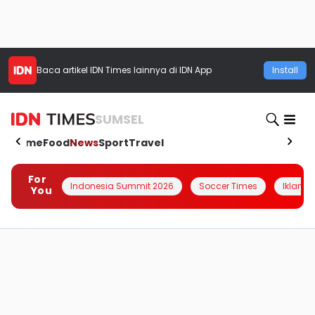
Baca artikel
IDN Times
lainnya di IDN App
Install
SUMSEL
Home
Food
News
Sport
Travel
For
Indonesia Summit 2026
Soccer Times
Iklanin 
You