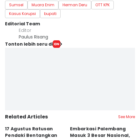
Sumsel
Muara Enim
Herman Deru
OTT KPK
Kasus Korupsi
bupati
Editorial Team
Editor
Paulus Risang
Tonton lebih seru di
Related Articles
See More
17 Agustus Ratusan
Embarkasi Palembang
K
Pendaki Bentangkan
Masuk 3 Besar Nasional,
B