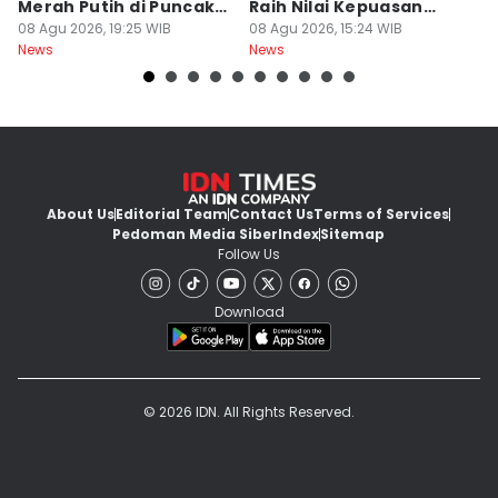
Merah Putih di Puncak
Raih Nilai Kepuasan
M
Dempo
08 Agu 2026, 19:25 WIB
86,65
08 Agu 2026, 15:24 WIB
08
News
News
Ne
About Us
Editorial Team
Contact Us
Terms of Services
Pedoman Media Siber
Index
Sitemap
Follow Us
Download
© 2026 IDN. All Rights Reserved.