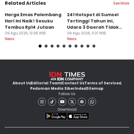
Related Articles
See More
Harga Emas Palembang
241 Hotspot di Sumsel
J
Hari Ini Naik! Sesuku
Tertinggi Tahun Ini,
D
Tembus Rp14 Jutaan
Udara 3 Daerah Tidak
K
09 Agu 2026, 13:38 WIB
Sehat
09 Agu 2026, 11:31 WIB
P
09
News
News
Ne
About Us
Editorial Team
Contact Us
Terms of Services
Pedoman Media Siber
Index
Sitemap
Follow Us
Download