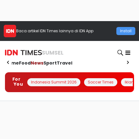
Baca artikel
IDN Times
lainnya di IDN App
Install
SUMSEL
Home
Food
News
Sport
Travel
For
Indonesia Summit 2026
Soccer Times
Iklanin 
You