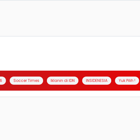
6
Soccer Times
Iklanin di IDN
INSIDENESIA
Yuk Pilih !