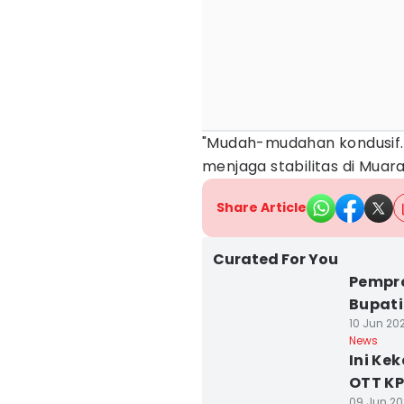
"Mudah-mudahan kondusif.
menjaga stabilitas di Muar
Share Article
Curated For You
Pempro
Bupati
10 Jun 202
News
Ini Ke
OTT KP
09 Jun 20