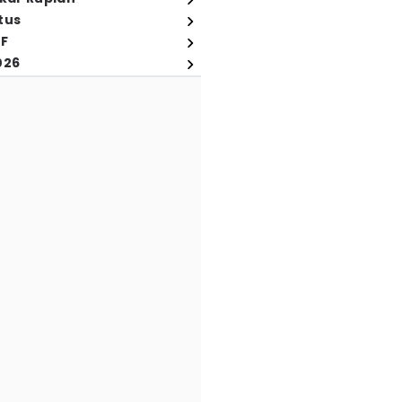
tus
FF
026