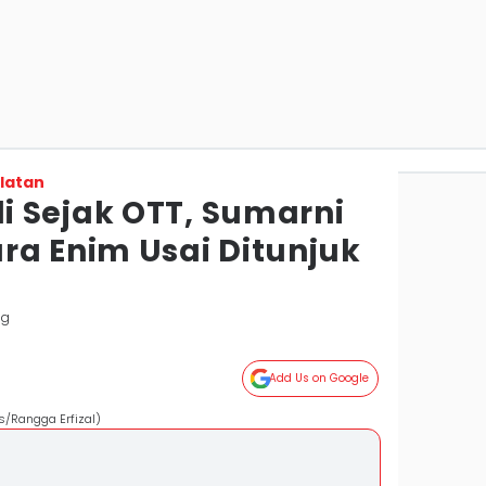
latan
 Sejak OTT, Sumarni
ra Enim Usai Ditunjuk
ng
Add Us on Google
s/Rangga Erfizal)