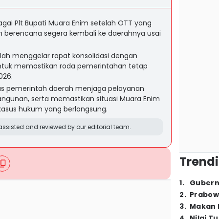
bagai Plt Bupati Muara Enim setelah OTT yang
n berencana segera kembali ke daerahnya usai
lah menggelar rapat konsolidasi dengan
ntuk memastikan roda pemerintahan tetap
026.
s pemerintah daerah menjaga pelayanan
angunan, serta memastikan situasi Muara Enim
 kasus hukum yang berlangsung.
ssisted and reviewed by our editorial team.
Trendi
1
.
Gubern
2
.
Prabow
3
.
Makan B
4
.
Nilai T