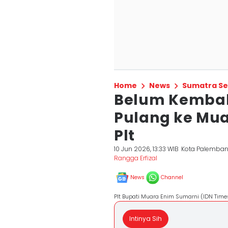
Home
News
Sumatra Se
Belum Kembali
Pulang ke Mua
Plt
10 Jun 2026, 13:33 WIB
Kota Palemba
Rangga Erfizal
News
Channel
Plt Bupati Muara Enim Sumarni (IDN Time
Intinya Sih