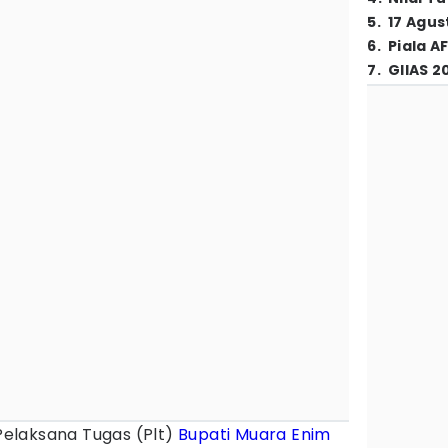
5
.
17 Agus
6
.
Piala A
7
.
GIIAS 2
elaksana Tugas (Plt)
Bupati
Muara Enim