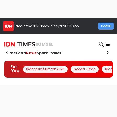
Baca artikel
IDN Times
lainnya di IDN App
Install
SUMSEL
Home
Food
News
Sport
Travel
For
Indonesia Summit 2026
Soccer Times
Iklanin 
You