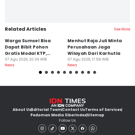
Related Articles
See More
Warga Sumsel Bisa
Menhut Raja Juli Minta
M
Dapat Bibit Pohon
Perusahaan Jaga
T
Gratis Modal KTP,
Wilayah Dari Karhutla
K
Menhut Beberkan
07 Agu 2026, 20:34 WIB
07 Agu 2026, 17:58 WIB
07
News
News
Ne
Caranya
About Us
Editorial Team
Contact Us
Terms of Services
Pedoman Media Siber
Index
Sitemap
Follow Us