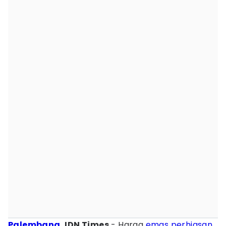
Palembang
, IDN Times
- Harga
emas perhiasan