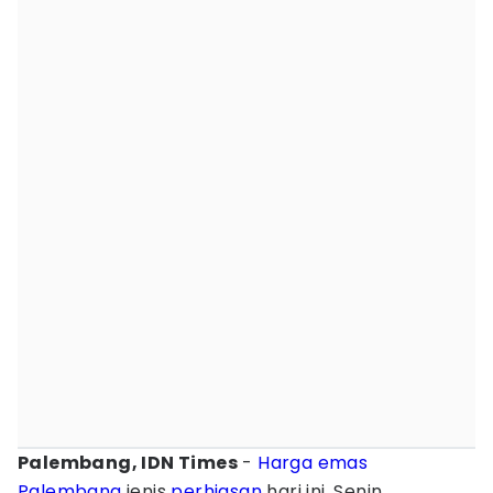
Palembang, IDN Times
-
Harga emas
Palembang
jenis
perhiasan
hari ini, Senin