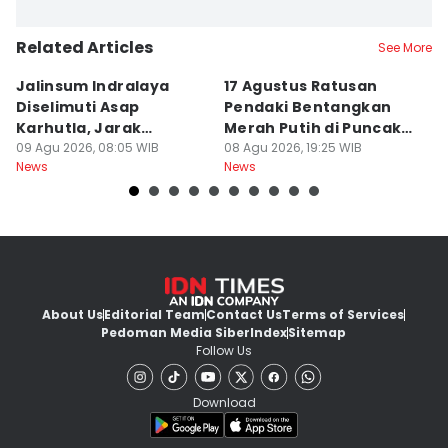
Related Articles
See More
Jalinsum Indralaya
17 Agustus Ratusan
E
Diselimuti Asap
Pendaki Bentangkan
M
Karhutla, Jarak
Merah Putih di Puncak
R
Pandang 30 Meter
09 Agu 2026, 08:05 WIB
Dempo
08 Agu 2026, 19:25 WIB
8
08
News
News
Ne
About Us
Editorial Team
Contact Us
Terms of Services
Pedoman Media Siber
Index
Sitemap
Follow Us
Download