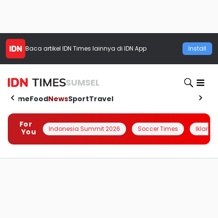
Baca artikel
IDN Times
lainnya di IDN App
Install
SUMSEL
Home
Food
News
Sport
Travel
For
Indonesia Summit 2026
Soccer Times
Iklanin 
You