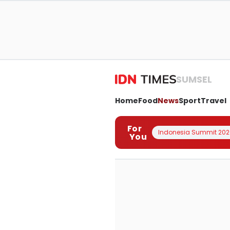
SUMSEL
Home
Food
News
Sport
Travel
For
Indonesia Summit 202
You