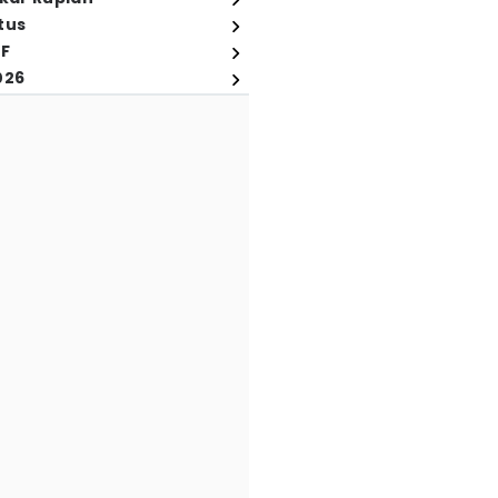
tus
FF
026