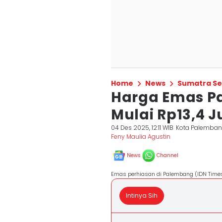
Home
News
Sumatra Se
Harga Emas Pa
Mulai Rp13,4 
04 Des 2025, 12:11 WIB
Kota Palemba
Feny Maulia Agustin
News
Channel
Emas perhiasan di Palembang (IDN Time
Intinya Sih