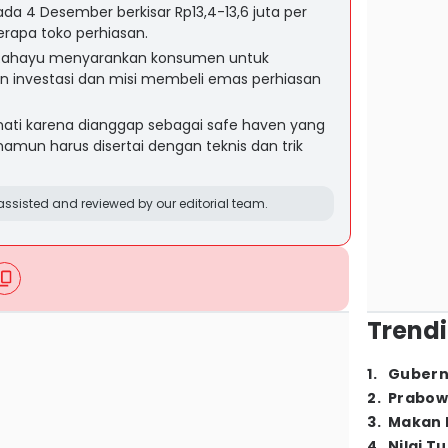
a 4 Desember berkisar Rp13,4-13,6 juta per
erapa toko perhiasan.
i Rahayu menyarankan konsumen untuk
 investasi dan misi membeli emas perhiasan
nati karena dianggap sebagai safe haven yang
mun harus disertai dengan teknis dan trik
ssisted and reviewed by our editorial team.
Trendi
1
.
Gubern
2
.
Prabow
3
.
Makan B
4
.
Nilai T