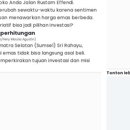
Toko Anda Jalan Rustam Effendi.
 berubah sewaktu-waktu karena sentimen
iasan menawarkan harga emas berbeda.
atif bisa jadi pilihan investasi?
h perhitungan
s/Feny Maulia Agustin)
atra Selatan (Sumsel) Sri Rahayu,
 emas tidak bisa langsung asal beli.
perkirakan tujuan investasi dan misi
Tonton leb