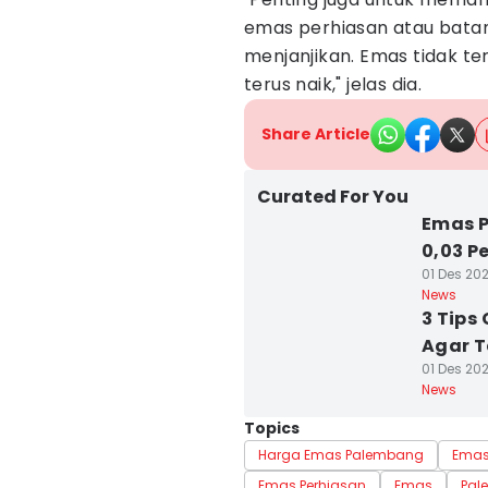
emas perhiasan atau bata
menjanjikan. Emas tidak te
terus naik," jelas dia.
Share Article
Curated For You
Emas P
0,03 P
01 Des 202
News
3 Tips
Agar T
01 Des 202
News
Topics
Harga Emas Palembang
Emas
Emas Perhiasan
Emas
Pal