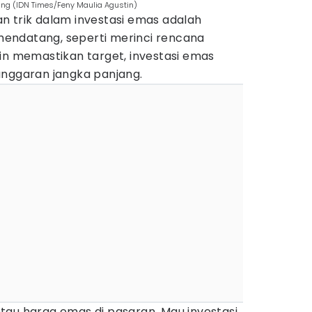
ang (IDN Times/Feny Maulia Agustin)
n trik dalam investasi emas adalah
endatang, seperti merinci rencana
in memastikan target, investasi emas
anggaran jangka panjang.
tau harga emas di pasaran. Mau investasi