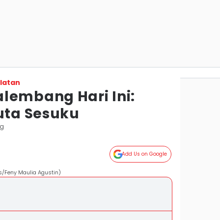
latan
lembang Hari Ini:
Juta Sesuku
ng
Add Us on Google
s/Feny Maulia Agustin)