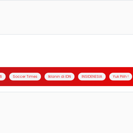
6
Soccer Times
Iklanin di IDN
INSIDENESIA
Yuk Pilih !