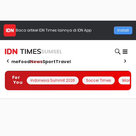
Baca artikel
IDN Times
lainnya di IDN App
Install
SUMSEL
Home
Food
News
Sport
Travel
For
Indonesia Summit 2026
Soccer Times
Iklanin 
You