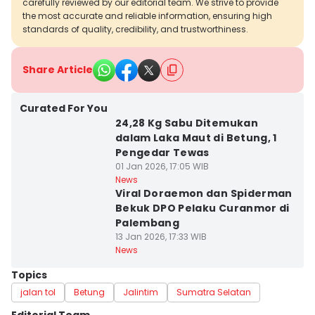
carefully reviewed by our editorial team. We strive to provide
the most accurate and reliable information, ensuring high
standards of quality, credibility, and trustworthiness.
Share Article
Curated For You
24,28 Kg Sabu Ditemukan
dalam Laka Maut di Betung, 1
Pengedar Tewas
01 Jan 2026, 17:05 WIB
News
Viral Doraemon dan Spiderman
Bekuk DPO Pelaku Curanmor di
Palembang
13 Jan 2026, 17:33 WIB
News
Topics
jalan tol
Betung
Jalintim
Sumatra Selatan