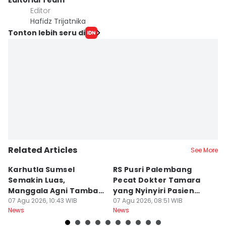
Editorial Team
Editor
Hafidz Trijatnika
Tonton lebih seru di
Related Articles
See More
Karhutla Sumsel
RS Pusri Palembang
Su
Semakin Luas,
Pecat Dokter Tamara
C
Manggala Agni Tambah
yang Nyinyiri Pasien
C
Regu Pemadam
07 Agu 2026, 10:43 WIB
Yurizal
07 Agu 2026, 08:51 WIB
07
News
News
Ne