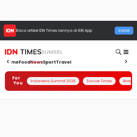
Baca artikel
IDN Times
lainnya di IDN App
Install
SUMSEL
Home
Food
News
Sport
Travel
For
Indonesia Summit 2026
Soccer Times
Iklanin 
You