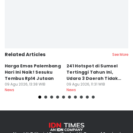
Related Articles
See More
Harga Emas Palembang
241 Hotspot di Sumsel
J
Hari Ini Naik! Sesuku
Tertinggi Tahun Ini,
D
Tembus Rp14 Jutaan
Udara 3 Daerah Tidak
K
09 Agu 2026, 13:38 WIB
Sehat
09 Agu 2026, 11:31 WIB
P
09
News
News
Ne