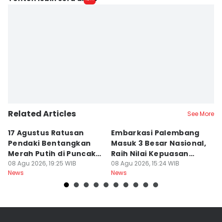
Related Articles
See More
17 Agustus Ratusan
Embarkasi Palembang
K
Pendaki Bentangkan
Masuk 3 Besar Nasional,
B
Merah Putih di Puncak
Raih Nilai Kepuasan
M
Dempo
08 Agu 2026, 19:25 WIB
86,65
08 Agu 2026, 15:24 WIB
08
News
News
Ne