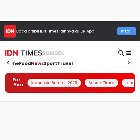
Baca artikel
IDN Times
lainnya di IDN App
Install
SUMSEL
Home
Food
News
Sport
Travel
For
Indonesia Summit 2026
Soccer Times
Iklanin 
You