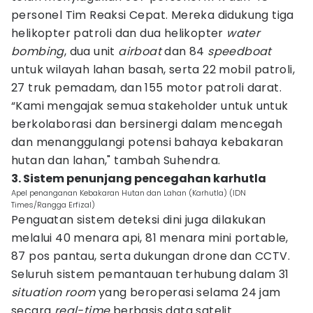
personel Tim Reaksi Cepat. Mereka didukung tiga
helikopter patroli dan dua helikopter
water
bombing
, dua unit
airboat
dan 84
speedboat
untuk wilayah lahan basah, serta 22 mobil patroli,
27 truk pemadam, dan 155 motor patroli darat.
“Kami mengajak semua stakeholder untuk untuk
berkolaborasi dan bersinergi dalam mencegah
dan menanggulangi potensi bahaya kebakaran
hutan dan lahan," tambah Suhendra.
3. Sistem penunjang pencegahan karhutla
Apel penanganan Kebakaran Hutan dan Lahan (Karhutla) (IDN
Times/Rangga Erfizal)
Penguatan sistem deteksi dini juga dilakukan
melalui 40 menara api, 81 menara mini portable,
87 pos pantau, serta dukungan drone dan CCTV.
Seluruh sistem pemantauan terhubung dalam 31
situation room
yang beroperasi selama 24 jam
secara
real-time
berbasis data satelit.