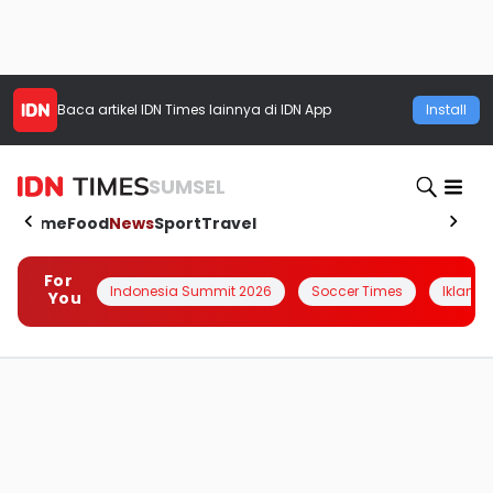
Baca artikel
IDN Times
lainnya di IDN App
Install
SUMSEL
Home
Food
News
Sport
Travel
For
Indonesia Summit 2026
Soccer Times
Iklanin 
You