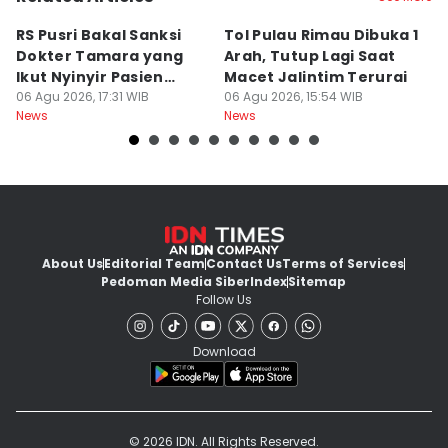
RS Pusri Bakal Sanksi
Tol Pulau Rimau Dibuka 1
2
Dokter Tamara yang
Arah, Tutup Lagi Saat
N
Ikut Nyinyir Pasien
Macet Jalintim Terurai
D
Yurizal
06 Agu 2026, 17:31 WIB
06 Agu 2026, 15:54 WIB
06
News
News
Ne
About Us
Editorial Team
Contact Us
Terms of Services
Pedoman Media Siber
Index
Sitemap
Follow Us
Download
© 2026 IDN. All Rights Reserved.