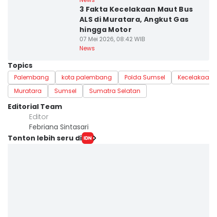
3 Fakta Kecelakaan Maut Bus
ALS di Muratara, Angkut Gas
hingga Motor
07 Mei 2026, 08:42 WIB
News
Topics
Palembang
kota palembang
Polda Sumsel
Kecelakaan 
Muratara
Sumsel
Sumatra Selatan
Editorial Team
Editor
Febriana Sintasari
Tonton lebih seru di