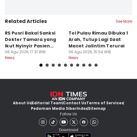
Related Articles
See More
RS Pusri Bakal Sanksi
Tol Pulau Rimau Dibuka 1
2
Dokter Tamara yang
Arah, Tutup Lagi Saat
N
Ikut Nyinyir Pasien
Macet Jalintim Terurai
D
Yurizal
06 Agu 2026, 17:31 WIB
06 Agu 2026, 15:54 WIB
06
News
News
Ne
About Us
Editorial Team
Contact Us
Terms of Services
Pedoman Media Siber
Index
Sitemap
Follow Us
Download