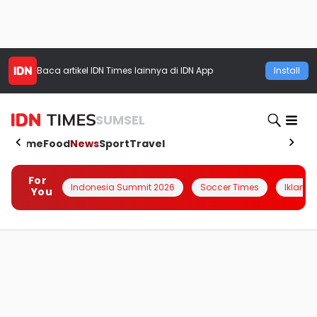
Baca artikel
IDN Times
lainnya di IDN App
Install
SUMSEL
Home
Food
News
Sport
Travel
For
Indonesia Summit 2026
Soccer Times
Iklanin 
You