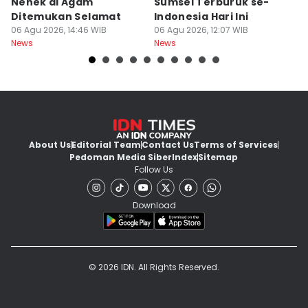
Nenek di Agam
Sumsel Terburuk se-
P
Ditemukan Selamat
Indonesia Hari Ini
A
06 Agu 2026, 14:46 WIB
06 Agu 2026, 12:07 WIB
06
News
News
Ne
About Us
Editorial Team
Contact Us
Terms of Services
Pedoman Media Siber
Index
Sitemap
Follow Us
Download
© 2026 IDN. All Rights Reserved.