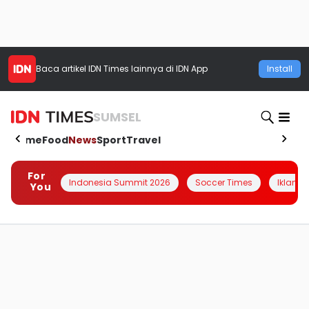
Baca artikel
IDN Times
lainnya di IDN App
Install
SUMSEL
Home
Food
News
Sport
Travel
For
Indonesia Summit 2026
Soccer Times
Iklanin 
You