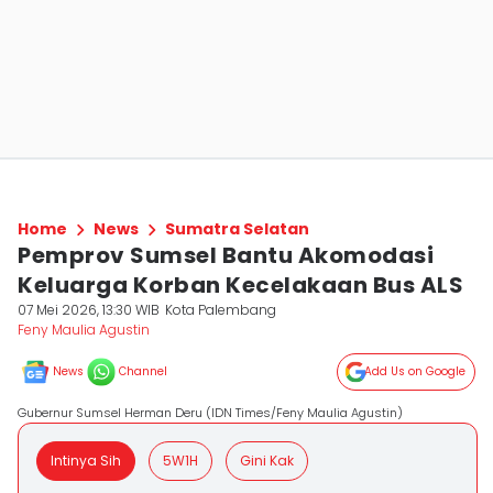
Home
News
Sumatra Selatan
Pemprov Sumsel Bantu Akomodasi
Keluarga Korban Kecelakaan Bus ALS
07 Mei 2026, 13:30 WIB
Kota Palembang
Feny Maulia Agustin
News
Channel
Add Us on Google
Gubernur Sumsel Herman Deru (IDN Times/Feny Maulia Agustin)
Intinya Sih
5W1H
Gini Kak