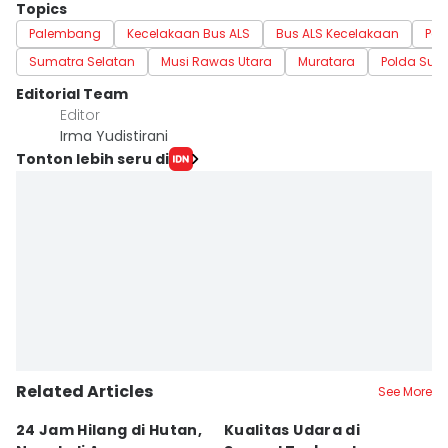
Topics
Palembang
Kecelakaan Bus ALS
Bus ALS Kecelakaan
Pem
Sumatra Selatan
Musi Rawas Utara
Muratara
Polda Sum
Editorial Team
Editor
Irma Yudistirani
Tonton lebih seru di
Related Articles
See More
24 Jam Hilang di Hutan,
Kualitas Udara di
K