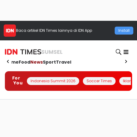
Baca artikel
IDN Times
lainnya di IDN App
Install
SUMSEL
Home
Food
News
Sport
Travel
For
Indonesia Summit 2026
Soccer Times
Iklanin 
You