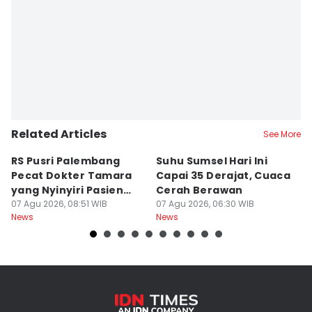
Editor
Rangga Erfizal
Related Articles
See More
RS Pusri Palembang
Suhu Sumsel Hari Ini
RS
Pecat Dokter Tamara
Capai 35 Derajat, Cuaca
D
yang Nyinyiri Pasien
Cerah Berawan
Ik
Yurizal
07 Agu 2026, 08:51 WIB
07 Agu 2026, 06:30 WIB
Yu
06
News
News
Ne