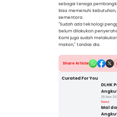
sebagai tenaga pembangkit
bisa memenuhi kebutuhan, s
sementara.
"Sudah ada teknologi pengg
belum dilakukan penyeraha
Kami juga sudah melakukan
makan," tandas dia.
Share Article
Curated For You
DLHK P
Angkut
25 Nov 20
News
Mal da
Angkut