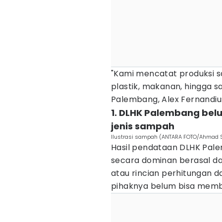
"Kami mencatat produksi s
plastik, makanan, hingga s
Palembang, Alex Fernandius,
1. DLHK Palembang bel
jenis sampah
IIustrasi sampah (ANTARA FOTO/Ahmad S
Hasil pendataan DLHK Pale
secara dominan berasal da
atau rincian perhitungan d
pihaknya belum bisa membe