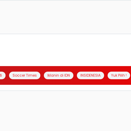
6
Soccer Times
Iklanin di IDN
INSIDENESIA
Yuk Pilih !