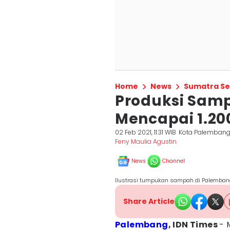
Home
News
Sumatra Se
Produksi Sam
Mencapai 1.20
02 Feb 2021, 11:31 WIB
Kota Palemban
Feny Maulia Agustin
News
Channel
Ilustrasi tumpukan sampah di Palembang
Share Article
Palembang
, IDN Times
- 