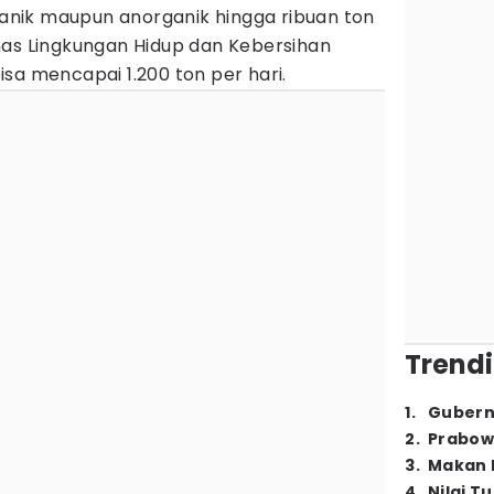
nik maupun anorganik hingga ribuan ton
nas Lingkungan Hidup dan Kebersihan
sa mencapai 1.200 ton per hari.
Trendi
1
.
Gubern
2
.
Prabow
3
.
Makan B
4
.
Nilai T