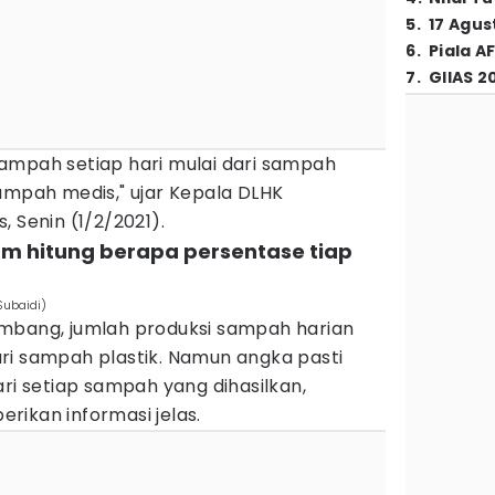
5
.
17 Agus
6
.
Piala A
7
.
GIIAS 2
ampah setiap hari mulai dari sampah
ampah medis," ujar Kepala DLHK
 Senin (1/2/2021).
um hitung berapa persentase tiap
ubaidi)
mbang, jumlah produksi sampah harian
ri sampah plastik. Namun angka pasti
ari setiap sampah yang dihasilkan,
rikan informasi jelas.