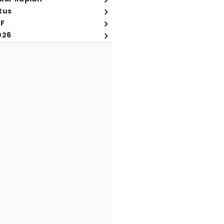
tus
FF
026