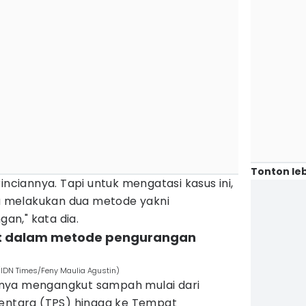
Tonton leb
inciannya. Tapi untuk mengatasi kasus ini,
 melakukan dua metode yakni
n," kata dia.
at dalam metode pengurangan
(IDN Times/Feny Maulia Agustin)
nya mengangkut sampah mulai dari
tara (TPS) hingga ke Tempat