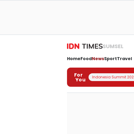
SUMSEL
Home
Food
News
Sport
Travel
For
Indonesia Summit 202
You