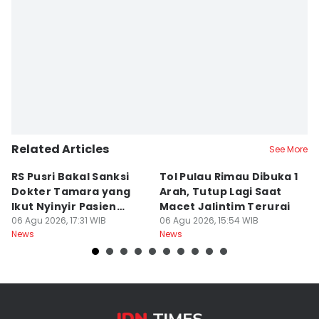
Related Articles
See More
RS Pusri Bakal Sanksi
Tol Pulau Rimau Dibuka 1
2
Dokter Tamara yang
Arah, Tutup Lagi Saat
N
Ikut Nyinyir Pasien
Macet Jalintim Terurai
D
Yurizal
06 Agu 2026, 17:31 WIB
06 Agu 2026, 15:54 WIB
06
News
News
Ne