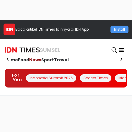
Baca artikel
IDN Times
lainnya di IDN App
Install
SUMSEL
Home
Food
News
Sport
Travel
For
Indonesia Summit 2026
Soccer Times
Iklanin 
You