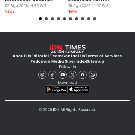
06 Agu 2026, 14:46 WIB
06 Agu 2026, 12:07 WIB
06
News
News
Ne
About Us
Editorial Team
Contact Us
Terms of Services
Pedoman Media Siber
Index
Sitemap
Follow Us
Download
© 2026 IDN. All Rights Reserved.