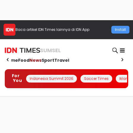
Baca artikel
IDN Times
lainnya di IDN App
Install
SUMSEL
Home
Food
News
Sport
Travel
For
Indonesia Summit 2026
Soccer Times
Iklanin 
You