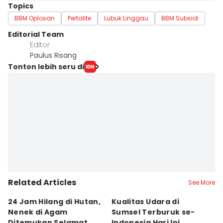
Topics
BBM Oplosan
Pertalite
Lubuk Linggau
BBM Subsidi
Editorial Team
Editor
Paulus Risang
Tonton lebih seru di
Related Articles
See More
24 Jam Hilang di Hutan,
Kualitas Udara di
K
Nenek di Agam
Sumsel Terburuk se-
P
Ditemukan Selamat
Indonesia Hari Ini
A