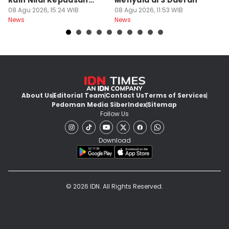
Raih Nilai Kepuasan
Menyala di 3 Daerah
P
86,65
08 Agu 2026, 15:24 WIB
08 Agu 2026, 11:53 WIB
M
08
News
News
Ne
About Us
Editorial Team
Contact Us
Terms of Services
Pedoman Media Siber
Index
Sitemap
Follow Us
Download
© 2026 IDN. All Rights Reserved.