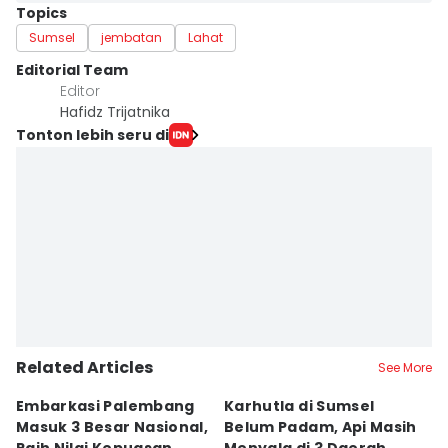
Topics
Sumsel
jembatan
Lahat
Editorial Team
Editor
Hafidz Trijatnika
Tonton lebih seru di
Related Articles
See More
Embarkasi Palembang
Karhutla di Sumsel
K
Masuk 3 Besar Nasional,
Belum Padam, Api Masih
S