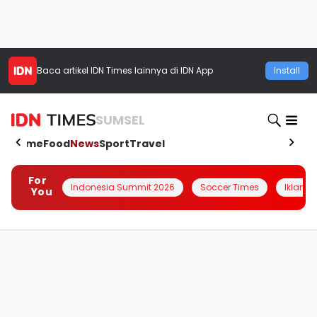
Baca artikel
IDN Times
lainnya di IDN App
Install
SUMSEL
Home
Food
News
Sport
Travel
For
Indonesia Summit 2026
Soccer Times
Iklanin 
You