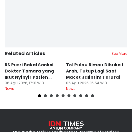
Related Articles
See More
RS Pusri Bakal Sanksi
Tol Pulau Rimau Dibuka 1
2
Dokter Tamara yang
Arah, Tutup Lagi Saat
N
Ikut Nyinyir Pasien
Macet Jalintim Terurai
D
Yurizal
06 Agu 2026, 17:31 WIB
06 Agu 2026, 15:54 WIB
06
News
News
Ne