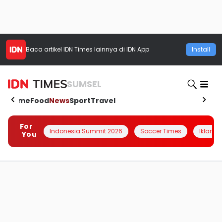
Baca artikel
IDN Times
lainnya di IDN App
Install
SUMSEL
Home
Food
News
Sport
Travel
For
Indonesia Summit 2026
Soccer Times
Iklanin 
You