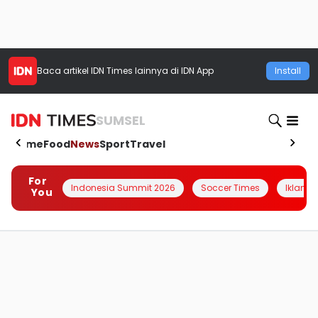
Baca artikel
IDN Times
lainnya di IDN App
Install
SUMSEL
Home
Food
News
Sport
Travel
For
Indonesia Summit 2026
Soccer Times
Iklanin 
You