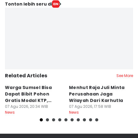
Tonton lebih seru di
Related Articles
See More
Warga Sumsel Bisa
Menhut Raja Juli Minta
M
Dapat Bibit Pohon
Perusahaan Jaga
T
Gratis Modal KTP,
Wilayah Dari Karhutla
K
Menhut Beberkan
07 Agu 2026, 20:34 WIB
07 Agu 2026, 17:58 WIB
07
News
News
Ne
Caranya