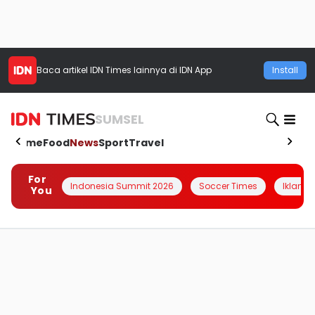
Baca artikel
IDN Times
lainnya di IDN App
Install
SUMSEL
Home
Food
News
Sport
Travel
For
Indonesia Summit 2026
Soccer Times
Iklanin 
You