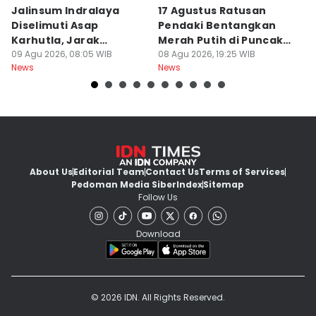
Jalinsum Indralaya
17 Agustus Ratusan
E
Diselimuti Asap
Pendaki Bentangkan
M
Karhutla, Jarak
Merah Putih di Puncak
R
Pandang 30 Meter
09 Agu 2026, 08:05 WIB
Dempo
08 Agu 2026, 19:25 WIB
8
08
News
News
Ne
About Us
Editorial Team
Contact Us
Terms of Services
Pedoman Media Siber
Index
Sitemap
Follow Us
Download
© 2026 IDN. All Rights Reserved.