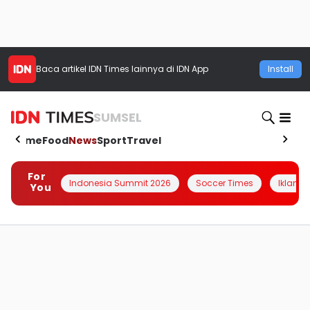
Baca artikel
IDN Times
lainnya di IDN App
Install
SUMSEL
Home
Food
News
Sport
Travel
For
Indonesia Summit 2026
Soccer Times
Iklanin 
You