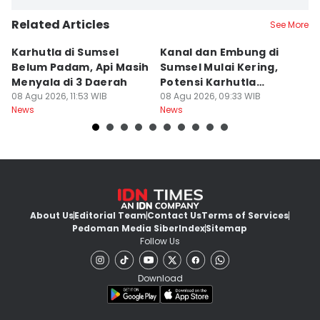
Related Articles
See More
Karhutla di Sumsel
Kanal dan Embung di
D
Belum Padam, Api Masih
Sumsel Mulai Kering,
Ni
Menyala di 3 Daerah
Potensi Karhutla
Di
08 Agu 2026, 11:53 WIB
Meningkat
08 Agu 2026, 09:33 WIB
W
08
News
News
Ne
About Us
Editorial Team
Contact Us
Terms of Services
Pedoman Media Siber
Index
Sitemap
Follow Us
Download